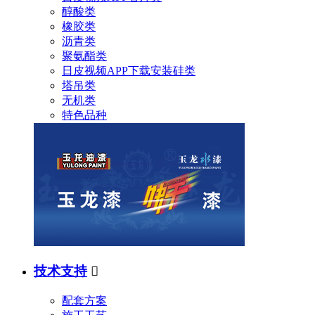
醇酸类
橡胶类
沥青类
聚氨酯类
日皮视频APP下载安装硅类
塔吊类
无机类
特色品种
技术支持

配套方案