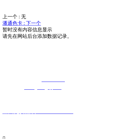
上一个 :
无
潘通色卡 :
下一个
暂时没有内容信息显示
请先在网站后台添加数据记录。
湖北日皮视频免费看软件日皮视频APP在
线看黄科技有限公司
免费长途销售热线：
400-8819517
电子邮箱：
cailongtuke@qq.com
全国免费热线：400-881-9517
主要产品系列:
